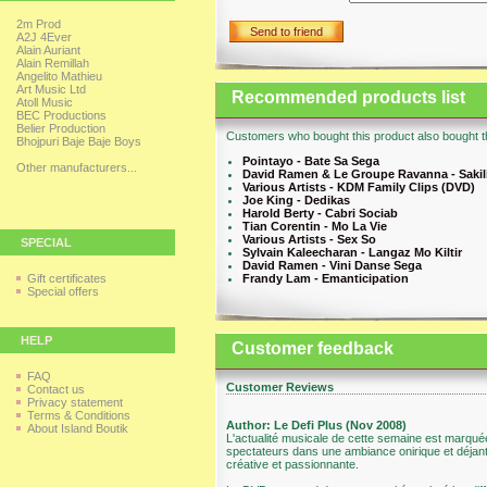
2m Prod
Send to friend
A2J 4Ever
Alain Auriant
Alain Remillah
Angelito Mathieu
Art Music Ltd
Recommended products list
Atoll Music
BEC Productions
Belier Production
Customers who bought this product also bought th
Bhojpuri Baje Baje Boys
Pointayo - Bate Sa Sega
Other manufacturers...
David Ramen & Le Groupe Ravanna - Sakil
Various Artists - KDM Family Clips (DVD)
Joe King - Dedikas
Harold Berty - Cabri Sociab
Tian Corentin - Mo La Vie
Various Artists - Sex So
SPECIAL
Sylvain Kaleecharan - Langaz Mo Kiltir
David Ramen - Vini Danse Sega
Gift certificates
Frandy Lam - Emanticipation
Special offers
HELP
Customer feedback
FAQ
Customer Reviews
Contact us
Privacy statement
Terms & Conditions
Author: Le Defi Plus (Nov 2008)
About Island Boutik
L'actualité musicale de cette semaine est marqué
spectateurs dans une ambiance onirique et déjantée
créative et passionnante.