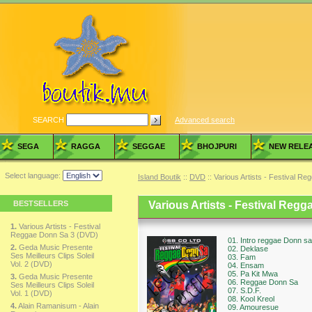
SEARCH
Advanced search
SEGA
RAGGA
SEGGAE
BHOJPURI
NEW RELE
Select language:
Island Boutik
::
DVD
:: Various Artists - Festival 
BESTSELLERS
Various Artists - Festival Reg
1.
Various Artists - Festival
Reggae Donn Sa 3 (DVD)
01. Intro reggae Donn sa
2.
Geda Music Presente
02. Deklase
Ses Meilleurs Clips Soleil
03. Fam
Vol. 2 (DVD)
04. Ensam
05. Pa Kit Mwa
3.
Geda Music Presente
06. Reggae Donn Sa
Ses Meilleurs Clips Soleil
07. S.D.F.
Vol. 1 (DVD)
08. Kool Kreol
4.
Alain Ramanisum - Alain
09. Amouresue