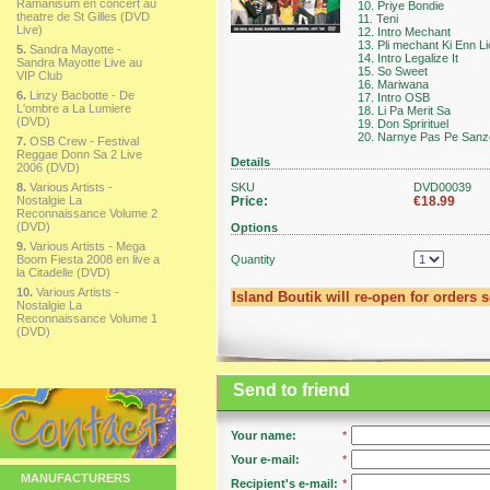
Ramanisum en concert au
10. Priye Bondie
theatre de St Gilles (DVD
11. Teni
Live)
12. Intro Mechant
13. Pli mechant Ki Enn L
5.
Sandra Mayotte -
14. Intro Legalize It
Sandra Mayotte Live au
15. So Sweet
VIP Club
16. Mariwana
6.
Linzy Bacbotte - De
17. Intro OSB
L'ombre a La Lumiere
18. Li Pa Merit Sa
(DVD)
19. Don Sprirituel
20. Narnye Pas Pe Sanz
7.
OSB Crew - Festival
Reggae Donn Sa 2 Live
Details
2006 (DVD)
8.
Various Artists -
SKU
DVD00039
Nostalgie La
Price:
€18.99
Reconnaissance Volume 2
(DVD)
Options
9.
Various Artists - Mega
Boom Fiesta 2008 en live a
Quantity
la Citadelle (DVD)
10.
Various Artists -
Island Boutik will re-open for orders 
Nostalgie La
Reconnaissance Volume 1
(DVD)
Send to friend
Your name:
*
Your e-mail:
*
MANUFACTURERS
Recipient's e-mail:
*