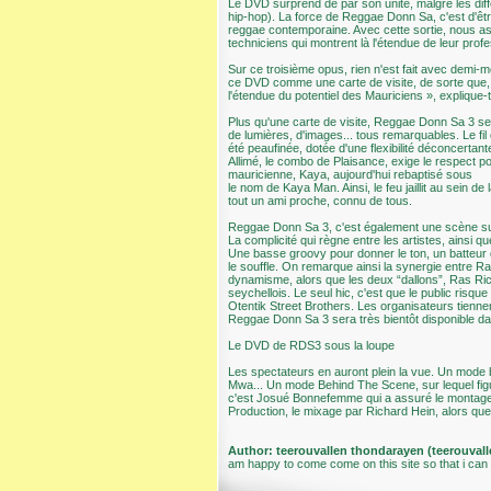
Le DVD surprend de par son unité, malgré les di
hip-hop). La force de Reggae Donn Sa, c'est d'ê
reggae contemporaine. Avec cette sortie, nous assi
techniciens qui montrent là l'étendue de leur prof
Sur ce troisième opus, rien n'est fait avec demi-
ce DVD comme une carte de visite, de sorte que, qu
l'étendue du potentiel des Mauriciens », expliqu
Plus qu'une carte de visite, Reggae Donn Sa 3 se
de lumières, d'images... tous remarquables. Le fi
été peaufinée, dotée d'une flexibilité déconcertant
Allimé, le combo de Plaisance, exige le respect pou
mauricienne, Kaya, aujourd'hui rebaptisé sous
le nom de Kaya Man. Ainsi, le feu jaillit au sein 
tout un ami proche, connu de tous.
Reggae Donn Sa 3, c'est également une scène sur l
La complicité qui règne entre les artistes, ainsi q
Une basse groovy pour donner le ton, un batteur 
le souffle. On remarque ainsi la synergie entre R
dynamisme, alors que les deux “dallons”, Ras Ri
seychellois. Le seul hic, c'est que le public risq
Otentik Street Brothers. Les organisateurs tienne
Reggae Donn Sa 3 sera très bientôt disponible da
Le DVD de RDS3 sous la loupe
Les spectateurs en auront plein la vue. Un mode b
Mwa... Un mode Behind The Scene, sur lequel figur
c'est Josué Bonnefemme qui a assuré le montage 
Production, le mixage par Richard Hein, alors que
Author: teerouvallen thondarayen (teerouva
am happy to come come on this site so that i ca