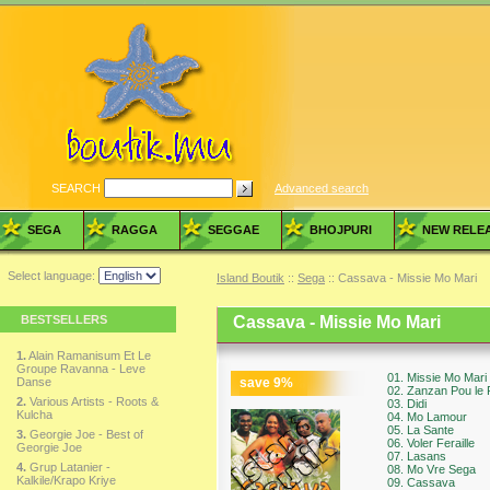
SEARCH
Advanced search
SEGA
RAGGA
SEGGAE
BHOJPURI
NEW RELE
Select language:
Island Boutik
::
Sega
:: Cassava - Missie Mo Mari
BESTSELLERS
Cassava - Missie Mo Mari
1.
Alain Ramanisum Et Le
Groupe Ravanna - Leve
01. Missie Mo Mari
Danse
save
9
%
02. Zanzan Pou le 
2.
Various Artists - Roots &
03. Didi
Kulcha
04. Mo Lamour
05. La Sante
3.
Georgie Joe - Best of
06. Voler Feraille
Georgie Joe
07. Lasans
4.
Grup Latanier -
08. Mo Vre Sega
Kalkile/Krapo Kriye
09. Cassava