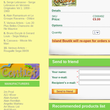
5.
Serge Lebrasse - Serge
Lebrasse en Versions
Originales Vol 1: 1959 -
Details
1960
6.
Alain Ramanisum et Le
SKU
CD00492
Groupe Ravanna - Oblize
Price:
€9.99
7.
Various Artists - Les 20
Options
Plus Belles Chansons de
l'ile Maurice
Quantity
8.
Bruno Escyle & Gerard
Louis - Sega Maloya
9.
Cassava - Missie Mo
Island Boutik will re-open for orders 
Mari
10.
Various Artists -
Rougaille Sega 08/09
Send to friend
Your name:
*
Your e-mail:
*
Recipient's e-mail:
*
MANUFACTURERS
Send to friend
2m Prod
A2J 4Ever
Alain Auriant
Alain Remillah
Angelito Mathieu
Recommended products list
Art Music Ltd
Atoll Music