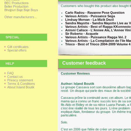
BEC Productions
Customers who bought this product also bought th
Belier Production
Bhojpuri Baje Baje Boys
Carlo Radou - Ravanne Pose Question
Various Artists - Puissance Sega
Other manufacturers...
Lindsay Morvan - La Mizik Dezil
Sandra Mayotte - Sandra Mayotte Live au V
Various Artists - Best of Ragga KKonnexi
Antoni Calisce - L'Annee Ale, L'Annee Vini
Sir Roberto - Acquele
SPECIAL
Various Artists - Puissance Ragga Vol. 2
Various Artists - La Compilation de l'ile Ma
Trioco - Best of Trioco 2004-2009 Volume 4
Gift certificates
Special offers
Customer feedback
HELP
FAQ
Customer Reviews
Contact us
Privacy statement
Terms & Conditions
Author: Island Boutik
About Island Boutik
Le groupe Cassava sort son deuxième album bapt
resté. Un disque qui parle des maux de la société
Cassava prône la continuité avec cet album. Le ti
mama qui a connu un franc succès lors de sa sor
fils Aldo et Ridley et de sa nièce Luana Panain, a
c’est éne réalité de tous les jours. Li éne problem
explique Alain, fondateur du groupe. Un thème trop
particulière.
Solo.
C’est en 2006 que l’idée de créer un groupe germe