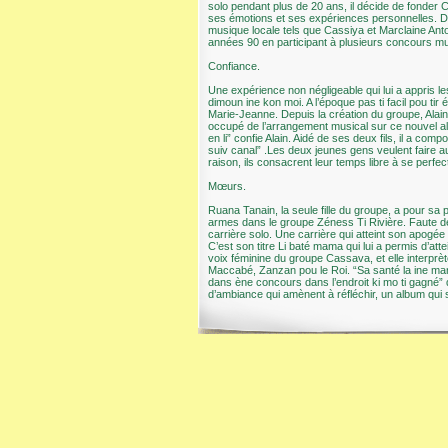
solo pendant plus de 20 ans, il décide de fonde
ses émotions et ses expériences personnelles. Dur
musique locale tels que Cassiya et Marclaine Anto
années 90 en participant à plusieurs concours m
Confiance.
Une expérience non négligeable qui lui a appris le
dimoun ine kon moi. A l’époque pas ti facil pou ti
Marie-Jeanne. Depuis la création du groupe, Alai
occupé de l’arrangement musical sur ce nouvel al
en li” confie Alain. Aidé de ses deux fils, il a comp
suiv canal” .Les deux jeunes gens veulent faire a
raison, ils consacrent leur temps libre à se perfe
Mœurs.
Ruana Tanain, la seule fille du groupe, a pour sa p
armes dans le groupe Zéness Ti Rivière. Faute d
carrière solo. Une carrière qui atteint son apog
C’est son titre Li baté mama qui lui a permis d’att
voix féminine du groupe Cassava, et elle interprèt
Maccabé, Zanzan pou le Roi. “Sa santé la ine marqu
dans ène concours dans l’endroit ki mo ti gagné”
d’ambiance qui amènent à réfléchir, un album qui 