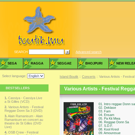
SEARCH
Advanced search
SEGA
RAGGA
SEGGAE
BHOJPURI
NEW RELE
Select language:
Island Boutik
::
Concerts
:: Various Artists - Festi
BESTSELLERS
Various Artists - Festival Reg
1.
Cassiya - Cassiya Live
a St Gilles (VCD)
01. Intro reggae Donn sa
2.
Various Artists - Festival
02. Deklase
Reggae Donn Sa 3 (DVD)
03. Fam
04. Ensam
3.
Alain Ramanisum - Alain
05. Pa Kit Mwa
Ramanisum en concert au
06. Reggae Donn Sa
theatre de St Gilles (DVD
07. S.D.F.
Live)
08. Kool Kreol
4.
OSB Crew - Festival
09. Amouresue