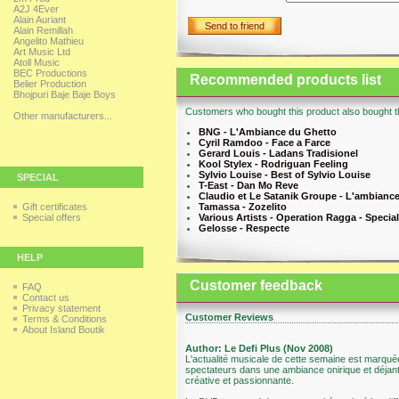
A2J 4Ever
Alain Auriant
Send to friend
Alain Remillah
Angelito Mathieu
Art Music Ltd
Atoll Music
BEC Productions
Recommended products list
Belier Production
Bhojpuri Baje Baje Boys
Customers who bought this product also bought th
Other manufacturers...
BNG - L'Ambiance du Ghetto
Cyril Ramdoo - Face a Farce
Gerard Louis - Ladans Tradisionel
Kool Stylex - Rodriguan Feeling
Sylvio Louise - Best of Sylvio Louise
SPECIAL
T-East - Dan Mo Reve
Claudio et Le Satanik Groupe - L'ambiance
Gift certificates
Tamassa - Zozelito
Special offers
Various Artists - Operation Ragga - Specia
Gelosse - Respecte
HELP
Customer feedback
FAQ
Contact us
Privacy statement
Customer Reviews
Terms & Conditions
About Island Boutik
Author: Le Defi Plus (Nov 2008)
L'actualité musicale de cette semaine est marqué
spectateurs dans une ambiance onirique et déjantée
créative et passionnante.