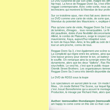
Le DVD surprend de par son unité, malgré les di
hip-hop). La force de Reggae Donn Sa, c'est d'ê
reggae contemporaine. Avec cette sortie, nous assi
techniciens qui montrent là l'étendue de leur prof
Sur ce troisième opus, rien n'est fait avec demi-
ce DVD comme une carte de visite, de sorte que, qu
l'étendue du potentiel des Mauriciens », expliqu
Plus qu'une carte de visite, Reggae Donn Sa 3 se
de lumières, d'images... tous remarquables. Le fi
été peaufinée, dotée d'une flexibilité déconcertant
Allimé, le combo de Plaisance, exige le respect pou
mauricienne, Kaya, aujourd'hui rebaptisé sous
le nom de Kaya Man. Ainsi, le feu jaillit au sein 
tout un ami proche, connu de tous.
Reggae Donn Sa 3, c'est également une scène sur l
La complicité qui règne entre les artistes, ainsi q
Une basse groovy pour donner le ton, un batteur 
le souffle. On remarque ainsi la synergie entre R
dynamisme, alors que les deux “dallons”, Ras Ri
seychellois. Le seul hic, c'est que le public risq
Otentik Street Brothers. Les organisateurs tienne
Reggae Donn Sa 3 sera très bientôt disponible da
Le DVD de RDS3 sous la loupe
Les spectateurs en auront plein la vue. Un mode b
Mwa... Un mode Behind The Scene, sur lequel figur
c'est Josué Bonnefemme qui a assuré le montage 
Production, le mixage par Richard Hein, alors que
Author: teerouvallen thondarayen (teerouva
am happy to come come on this site so that i ca