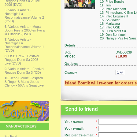
Reggae Donn Sa 2 Live
10. Priye Bondie
2006 (DVD)
11. Teni
12. Intro Mechant
5.
Various Artists -
13. Pli mechant Ki Enn L
Nostalgie La
14. Intro Legalize It
Reconnaissance Volume 2
15. So Sweet
(DVD)
16. Mariwana
6.
Various Artists - Mega
17. Intro OSB
Boom Fiesta 2008 en live a
18. Li Pa Merit Sa
la Citadelle (DVD)
19. Don Sprirituel
20. Narnye Pas Pe Sanz
7.
Various Artists -
Nostalgie La
Details
Reconnaissance Volume 1
(DVD)
SKU
DVD00039
8.
OSB Crew - Festival
Price:
€18.99
Reggae Donn Sa 2005
Live (DVD)
Options
9.
Various Artists - Festival
Reggae Donn Sa 3 (CD)
Quantity
10.
Jean Claude Gaspard
& Roger & Marie Josee
Island Boutik will re-open for orders 
Clency - 50 Ans Sega Live
Send to friend
Your name:
*
MANUFACTURERS
Your e-mail:
*
Recipient's e-mail:
*
2m Prod